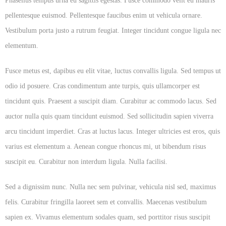
Phasellus tempus urna eu sagittis egestas. Fusce commodo velit eu mauris
pellentesque euismod. Pellentesque faucibus enim ut vehicula ornare.
Vestibulum porta justo a rutrum feugiat. Integer tincidunt congue ligula nec
elementum.
Fusce metus est, dapibus eu elit vitae, luctus convallis ligula. Sed tempus ut
odio id posuere. Cras condimentum ante turpis, quis ullamcorper est
tincidunt quis. Praesent a suscipit diam. Curabitur ac commodo lacus. Sed
auctor nulla quis quam tincidunt euismod. Sed sollicitudin sapien viverra
arcu tincidunt imperdiet. Cras at luctus lacus. Integer ultricies est eros, quis
varius est elementum a. Aenean congue rhoncus mi, ut bibendum risus
suscipit eu. Curabitur non interdum ligula. Nulla facilisi.
Sed a dignissim nunc. Nulla nec sem pulvinar, vehicula nisl sed, maximus
felis. Curabitur fringilla laoreet sem et convallis. Maecenas vestibulum
sapien ex. Vivamus elementum sodales quam, sed porttitor risus suscipit