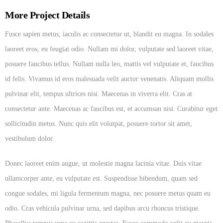
More Project Details
Fusce sapien metus, iaculis ac consectetur ut, blandit eu magna. In sodales
laoreet eros, eu feugiat odio. Nullam mi dolor, vulputate sed laoreet vitae,
posuere faucibus tellus. Nullam nulla leo, mattis vel vulputate et, faucibus
id felis. Vivamus id eros malesuada velit auctor venenatis. Aliquam mollis
pulvinar elit, tempus ultrices nisi. Maecenas in viverra elit. Cras at
consectetur ante. Maecenas ac faucibus est, et accumsan nisi. Curabitur eget
sollicitudin metus. Nunc quis elit volutpat, posuere tortor sit amet,
vestibulum dolor.
Donec laoreet enim augue, ut molestie magna lacinia vitae. Duis vitae
ullamcorper ante, eu vulputate est. Suspendisse bibendum, quam sed
congue sodales, mi ligula fermentum magna, nec posuere metus quam eu
odio. Cras vehicula pulvinar urna, sed dapibus arcu rhoncus tristique.