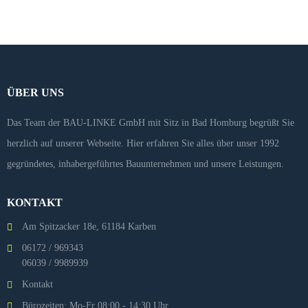
ÜBER UNS
Das Team der BAU-LINKE GmbH mit Sitz in Bad Homburg begrüßt Sie
herzlich auf unserer Webseite. Hier erfahren Sie alles über unser 1992
gegründetes, inhabergeführtes Bauunternehmen und unsere Leistungen.
KONTAKT
Am Spitzacker 18e, 61184 Karben
06172 / 969343
06039 / 9989939
Kontakt
Bürozeiten: Mo-Fr 08:00 - 14:30 Uhr