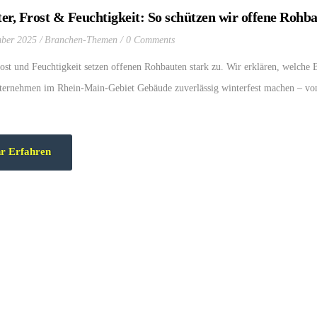
ter, Frost & Feuchtigkeit: So schützen wir offene Roh
ber 2025
Branchen-Themen
0 Comments
ost und Feuchtigkeit setzen offenen Rohbauten stark zu. Wir erklären, welche B
ernehmen im Rhein-Main-Gebiet Gebäude zuverlässig winterfest machen – von
r Erfahren