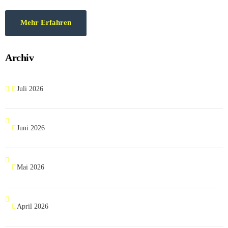
Klicken Sie sich mal rein! WU-Beton (Wasserundurchlässigkeit)
Spannbeton / Decke / Spannweite Schwerbeton / Kraftwerk / […]
Mehr Erfahren
Archiv
Juli 2026
Juni 2026
Mai 2026
April 2026