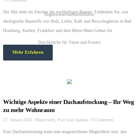
0 Comments
Der Mai steht im Zeichen des nachhaltigen Bauens: Entdecken Sie, wie
ökologische Baustoffe wie Holz, Lehm, Kalk und Recyclingbeton in Bad
Homburg, Karben, Frankfurt und dem Rhein-Main-Gebiet für
zukunftssicheres, energieeffizientes Bauen sorgen. Jetzt mehr erfahren bei
Bau-Linke.de!
Mehr Erfahren
Wichtige Aspekte einer Dachaufstockung – Ihr Weg
zu mehr Wohnraum
27. Januar 2025
Mauerwerk
,
Putz Und Ausbau
0 Comments
Eine Dachaufstockung kann eine ausgezeichnete Möglichkeit sein, den