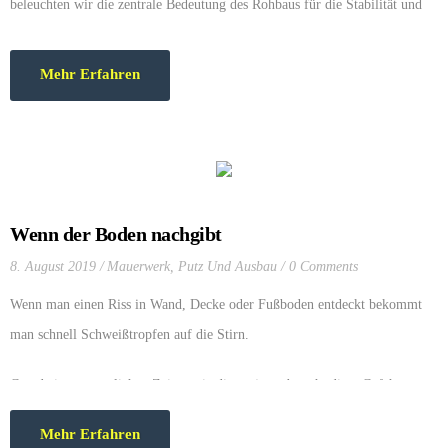
beleuchten wir die zentrale Bedeutung des Rohbaus für die Stabilität und
Sicherheit eines Bauwerks und erklären, warum…
Mehr Erfahren
Wenn der Boden nachgibt
8. August 2019
Mauerwerk
,
Putz Und Ausbau
0 Comments
Wenn man einen Riss in Wand, Decke oder Fußboden entdeckt bekommt
man schnell Schweißtropfen auf die Stirn.
Gerade in sommerlichen Zeiten wie diesen jetzt, besteht diese Gefahr
akuter als in anderen Jahreszeiten. Wir haben einen spannenden Artikel auf
Mehr Erfahren
Baumarkt.de für Sie gefunden. Dort steht auszugsweise: …