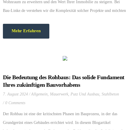
Wohnraum zu erweitern und den Wert Ihrer Immobilie zu steigern. Bei
Bau-Linke.de verstehen wir die Komplexität solcher Projekte und möchten
Ihnen in diesem Artikel erklären, was bei einer Dachaufstockung wirklich
wichtig ist und wie Sie von unserer Expertise profitieren können.
Mehr Erfahren
Die Bedeutung des Rohbaus: Das solide Fundament
Ihres zukünftigen Bauvorhabens
7. August 2024
Allgemein
,
Mauerwerk
,
Putz Und Ausbau
,
Stahlbeton
0 Comments
Der Rohbau ist eine der kritischsten Phasen im Bauprozess, in der das
Grundgerüst eines Gebäudes errichtet wird. In diesem Blogartikel