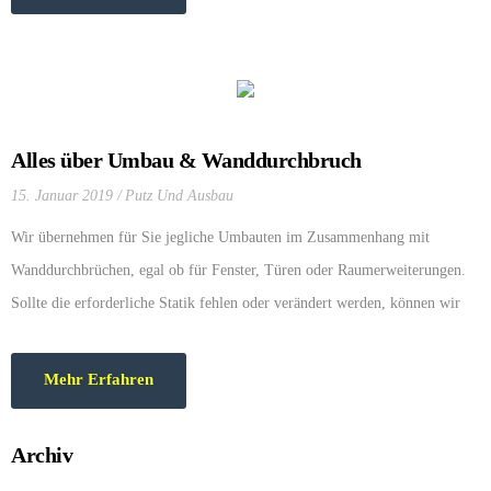
Alles über Umbau & Wanddurchbruch
15. Januar 2019
Putz Und Ausbau
Wir übernehmen für Sie jegliche Umbauten im Zusammenhang mit
Wanddurchbrüchen, egal ob für Fenster, Türen oder Raumerweiterungen.
Sollte die erforderliche Statik fehlen oder verändert werden, können wir
diese mit anbieten. Im folgenden kurzen Video erklären wir Ihnen: Ihr
Wunsch: „Die Wand muss weg.“ / „Da muss ein neues Fenster hin.“ / „Hier
Mehr Erfahren
brauchen wir eine […]
Archiv