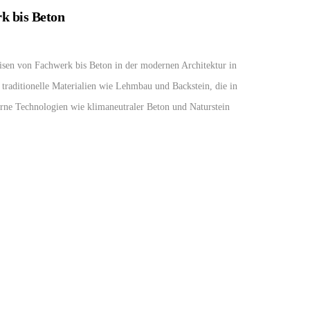
rk bis Beton
isen von Fachwerk bis Beton in der modernen Architektur in
raditionelle Materialien wie Lehmbau und Backstein, die in
erne Technologien wie klimaneutraler Beton und Naturstein
wir bei Bau-Linke traditionelle Handwerkskunst mit
sprechend als auch ökologisch nachhaltig sind.