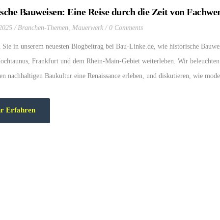
ische Bauweisen: Eine Reise durch die Zeit von Fachwe
 2025
Branchen-Themen
,
Mauerwerk
0 Comments
 Sie in unserem neuesten Blogbeitrag bei Bau-Linke.de, wie historische Bauwe
ochtaunus, Frankfurt und dem Rhein-Main-Gebiet weiterleben. Wir beleuchten t
gen nachhaltigen Baukultur eine Renaissance erleben, und diskutieren, wie mod
 die Baukunst bereichern, sondern auch die Umwelt schonen. Erfahren Sie, wie 
n Bautechniken verbinden, um Projekte zu realisieren, die sowohl ästhetisch an
r Erfahren