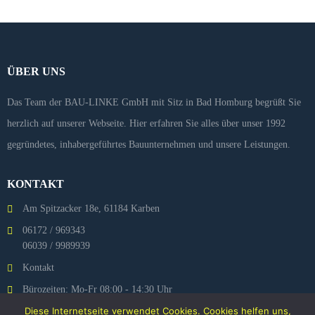
ÜBER UNS
Das Team der BAU-LINKE GmbH mit Sitz in Bad Homburg begrüßt Sie
herzlich auf unserer Webseite. Hier erfahren Sie alles über unser 1992
gegründetes, inhabergeführtes Bauunternehmen und unsere Leistungen.
KONTAKT
Am Spitzacker 18e, 61184 Karben
06172 / 969343
06039 / 9989939
Kontakt
Bürozeiten: Mo-Fr 08:00 - 14:30 Uhr
Diese Internetseite verwendet Cookies. Cookies helfen uns,
Bau-Linke auf INSTAGRAM