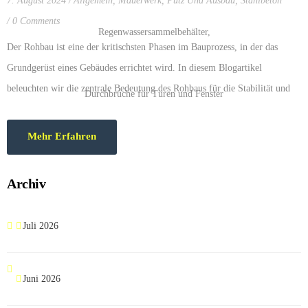
7. August 2024
Allgemein
,
Mauerwerk
,
Putz Und Ausbau
,
Stahlbeton
0 Comments
Der Rohbau ist eine der kritischsten Phasen im Bauprozess, in der das
Grundgerüst eines Gebäudes errichtet wird. In diesem Blogartikel
beleuchten wir die zentrale Bedeutung des Rohbaus für die Stabilität und
Sicherheit eines Bauwerks und erklären, warum…
Mehr Erfahren
Archiv
Juli 2026
Juni 2026