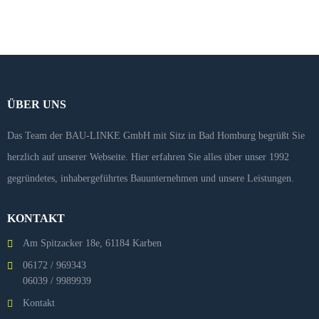
historische Bauweisen von Fachwerk bis Beton…
Mehr erfahren
ÜBER UNS
Das Team der BAU-LINKE GmbH mit Sitz in Bad Homburg begrüßt Sie
herzlich auf unserer Webseite. Hier erfahren Sie alles über unser 1992
gegründetes, inhabergeführtes Bauunternehmen und unsere Leistungen.
KONTAKT
Am Spitzacker 18e, 61184 Karben
06172 / 969343
06039 / 9989939
Kontakt